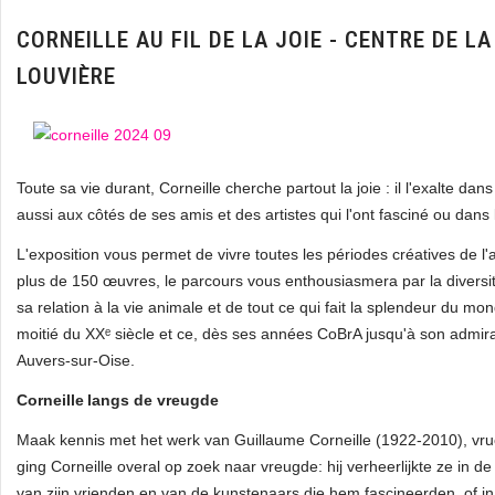
CORNEILLE AU FIL DE LA JOIE - CENTRE DE LA
LOUVIÈRE
Toute sa vie durant, Corneille cherche partout la joie : il l'exalte d
aussi aux côtés de ses amis et des artistes qui l'ont fasciné ou da
L'exposition vous permet de vivre toutes les périodes créatives de l'
plus de 150 œuvres, le parcours vous enthousiasmera par la diversi
sa relation à la vie animale et de tout ce qui fait la splendeur du mon
moitié du XXᵉ siècle et ce, dès ses années CoBrA jusqu'à son admir
Auvers‑sur‑Oise.
Corneille langs de vreugde
Maak kennis met het werk van Guillaume Corneille (1922-2010), vruc
ging Corneille overal op zoek naar vreugde: hij verheerlijkte ze in d
van zijn vrienden en van de kunstenaars die hem fascineerden, of i