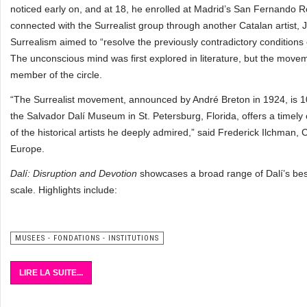
noticed early on, and at 18, he enrolled at Madrid’s San Fernando Ro
connected with the Surrealist group through another Catalan artist, 
Surrealism aimed to “resolve the previously contradictory conditions o
The unconscious mind was first explored in literature, but the moveme
member of the circle.
“The Surrealist movement, announced by André Breton in 1924, is 10
the Salvador Dalí Museum in St. Petersburg, Florida, offers a timely
of the historical artists he deeply admired,” said Frederick Ilchman, 
Europe.
Dalí: Disruption and Devotion
showcases a broad range of Dalí’s bes
scale. Highlights include:
MUSEES - FONDATIONS - INSTITUTIONS
LIRE LA SUITE...