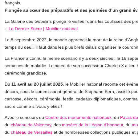
français.
Plongée au cœur des préparatifs et des journées d’un grand 
La Galerie des Gobelins plonge le visiteur dans les coulisses des pr
-.
Le Dernier Sacre | Mobilier national
Le 8 septembre 2022, le monde apprenait la mort de la reine d’Anglet
temps du deuil, il faut dans les plus brefs délais organiser le couron
La France a connu le même scénario il y a deux siècles : le 16 septe
semaines de maladie. Le sacre de son successeur Charles X a lieu hu
cérémonie grandiose.
Du
11 avril au 20 juillet 2025
, le Mobilier national raconte cet évé
décors, sous le commissariat général de Stéphane Bern, assisté po
carrosse, décors, cérémonie, festin, cadeaux diplomatiques, commande
sacre comme si vous y étiez !
Avec le concours du
Centre des monuments nationaux
, du
Palais d
du
château de Valencay
, des
musées de la Légion d’honneur
, du
mu
du
château de Versailles
et de nombreuses collections publiques et 