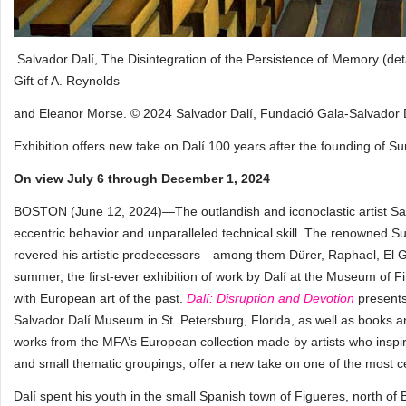
Salvador Dalí, The Disintegration of the Persistence of Memory (det
Gift of A. Reynolds
and Eleanor Morse. © 2024 Salvador Dalí, Fundació Gala-Salvador Dal
Exhibition offers new take on Dalí 100 years after the founding of Su
On view July 6 through December 1, 2024
BOSTON (June 12, 2024)—The outlandish and iconoclastic artist Sal
eccentric behavior and unparalleled technical skill. The renowned Sur
revered his artistic predecessors—among them Dürer, Raphael, El G
summer, the first-ever exhibition of work by Dalí at the Museum of
with European art of the past.
Dalí: Disruption and Devotion
presents
Salvador Dalí Museum in St. Petersburg, Florida, as well as books an
works from the MFA’s European collection made by artists who inspir
and small thematic groupings, offer a new take on one of the most cel
Dalí spent his youth in the small Spanish town of Figueres, north of 