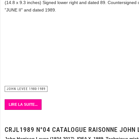
(14.8 x 9.3 inches) Signed lower right and dated 89. Countersigned o
"JUNE II" and dated 1989.
JOHN LEVEE 1980-1989
LIRE LA SUITE...
CRJL1989 N°04 CATALOGUE RAISONNE JOHN 
John Harrison Levee (1924-2017) IDEA X, 1989.
Technique mixt