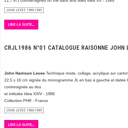
21,7 in.) countersigned on the back
and titled Idea XX - 1985
JOHN LEVEE 1980-1989
LIRE LA SUITE...
CRJL1986 N°01 CATALOGUE RAISONNE JOHN 
John Harrison Levee
Technique mixte, collage, acrylique sur cart
22,5 x 16 cm signée du monogramme JL en bas à gauche et datée 
contresignée au dos
et intitulée Idea XXIV - 1986
Collection PHR - France
JOHN LEVEE 1980-1989
LIRE LA SUITE...