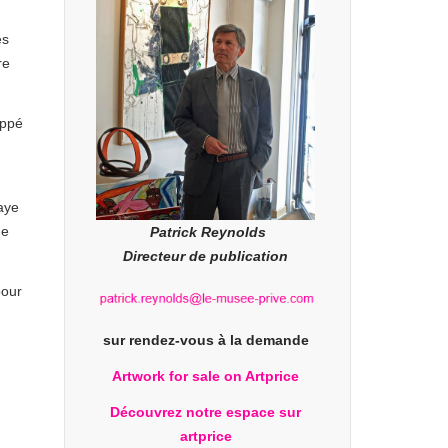
es
re
oppé
baye
de
Patrick Reynolds
Directeur de publication
pour
sur rendez-vous à la demande
Artwork for sale on Artprice
Découvrez notre espace sur
artprice