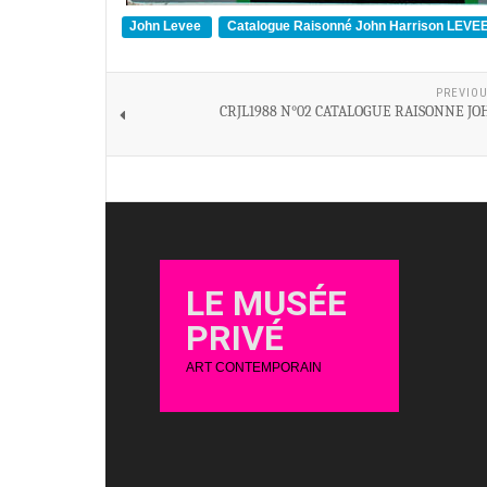
John Levee
Catalogue Raisonné John Harrison LEVE
PREVIOU
CRJL1988 N°02 CATALOGUE RAISONNE JO
LE MUSÉE
PRIVÉ
ART CONTEMPORAIN