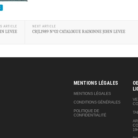
E
S ARTICLE
NEXT ARTICLE
HN LEVEE
CRJL1989 N°02 CATALOGUE RAISONNE JOHN LEVEE
MENTIONS LÉGALES
OE
LI
MENTIONS LÉGALES
VE
CONDITIONS GÉNÉRALES
CO
POLITIQUE DE
TA
CONFIDENTIALITÉ
AR
CO
19