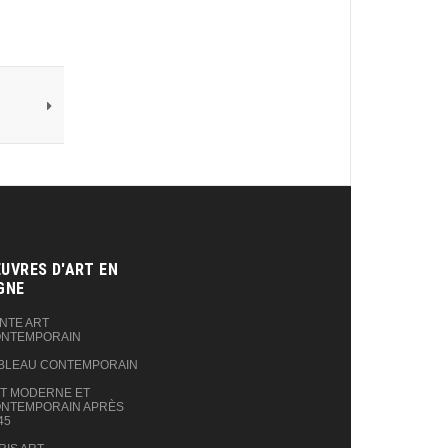
UVRES D'ART EN
GNE‎
NTE ART
NTEMPORAIN
BLEAU CONTEMPORAIN
T MODERNE ET
NTEMPORAIN APRÈS
45