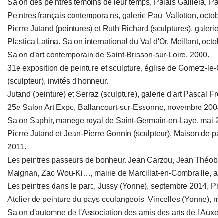
Salon des peintres témoins de leur temps, Palais Galliera, Par
Peintres français contemporains, galerie Paul Vallotton, oct
Pierre Jutand (peintures) et Ruth Richard (sculptures), galeri
Plastica Latina. Salon international du Val d'Or, Meillant, oct
Salon d'art contemporain de Saint-Brisson-sur-Loire, 2000.
31e exposition de peinture et sculpture, église de Gometz-le-
(sculpteur), invités d'honneur.
Jutand (peinture) et Serraz (sculpture), galerie d'art Pascal 
25e Salon Art Expo, Ballancourt-sur-Essonne, novembre 2004,
Salon Saphir, manège royal de Saint-Germain-en-Laye, mai 
Pierre Jutand et Jean-Pierre Gonnin (sculpteur), Maison de
2011.
Les peintres passeurs de bonheur. Jean Carzou, Jean Théoba
Maignan, Zao Wou-Ki…, mairie de Marcillat-en-Combraille, a
Les peintres dans le parc, Jussy (Yonne), septembre 2014, Pi
Atelier de peinture du pays coulangeois, Vincelles (Yonne), m
Salon d'automne de l'Association des amis des arts de l'Auxe