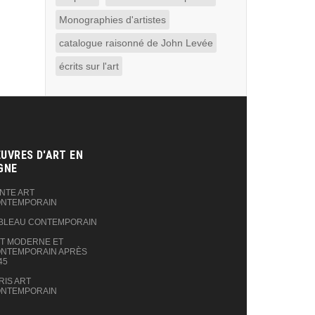
Monographies d'artistes
catalogue raisonné de John Levée
écrits sur l'art
UVRES D'ART EN
GNE‎
NTE ART
NTEMPORAIN
BLEAU CONTEMPORAIN
T MODERNE ET
NTEMPORAIN APRÈS
45
RIS ART
NTEMPORAIN