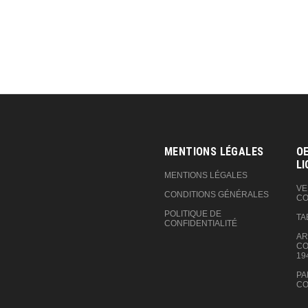
MENTIONS LÉGALES
OE
LI
MENTIONS LÉGALES
VE
CONDITIONS GÉNÉRALES
CO
POLITIQUE DE
TA
CONFIDENTIALITÉ
AR
CO
19
PA
CO