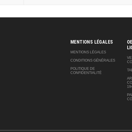
MENTIONS LÉGALES
OE
LI
MENTIONS LÉGALES
VE
CONDITIONS GÉNÉRALES
CO
POLITIQUE DE
TA
CONFIDENTIALITÉ
AR
CO
19
PA
CO