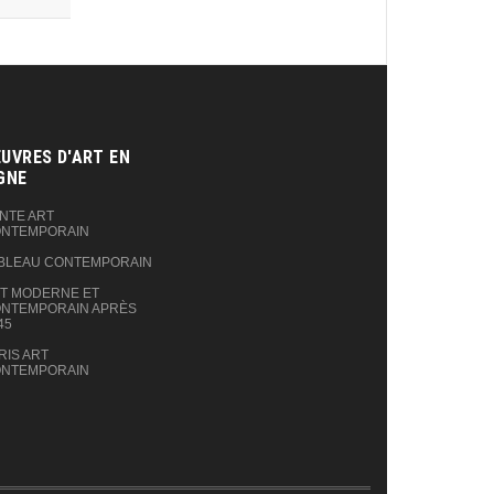
UVRES D'ART EN
GNE‎
NTE ART
NTEMPORAIN
BLEAU CONTEMPORAIN
T MODERNE ET
NTEMPORAIN APRÈS
45
RIS ART
NTEMPORAIN