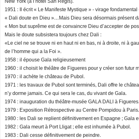
New York (à l’hôtel San Regis).
1951 : Il écrit « Le Manifeste Mystique » - virage fondamenta
« Dali doute en Dieu »…Mais Dieu sera désormais présent da
« Mon but suprême est de convaincre Dieu d’accepter de pos
Mais le doute subsistera toujours chez Dali :
«Le ciel ne se trouve ni en haut ni en bas, ni à droite, ni à ga
de l’homme qui a la Foi ».
1958 : il épouse Gala religieusement
1960 : il choisit le théâtre de Figueres pour y créer son futur
1970 : il achète le château de Pubol.
1971 : les travaux de Pubol sont terminés, Dali offre le châte
n’y dorme jamais. Ce qui sera le cas, du vivant de Gala.
1974 : inauguration du théâtre-musée GALA DALI à Figueres
1979 : Exposition Rétrospective au Centre Pompidou à Paris
1980 : les Dali se replient définitivement en Espagne ; Gala es
1982 : Gala meurt à Port Lligat ; elle est inhumée à Pubol.
1983 : Dali cesse définitivement de peindre.