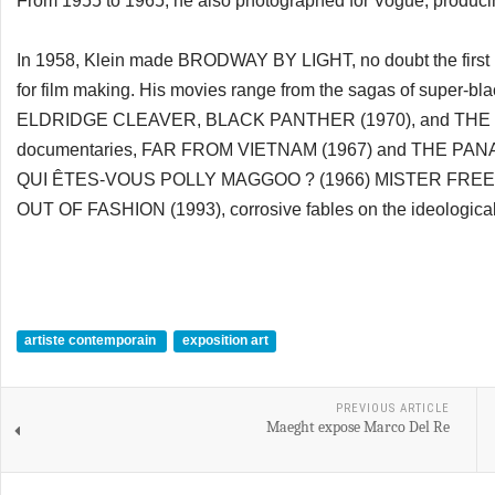
From 1955 to 1965, he also photographed for Vogue, producing 
In 1958, Klein made BRODWAY BY LIGHT, no doubt the first P
for film making. His movies range from the sagas of sup
ELDRIDGE CLEAVER, BLACK PANTHER (1970), and THE LIT
documentaries, FAR FROM VIETNAM (1967) and THE PANAFR
QUI ÊTES-VOUS POLLY MAGGOO ? (1966) MISTER FREEDO
OUT OF FASHION (1993), corrosive fables on the ideological 
artiste contemporain
exposition art
PREVIOUS ARTICLE
Maeght expose Marco Del Re