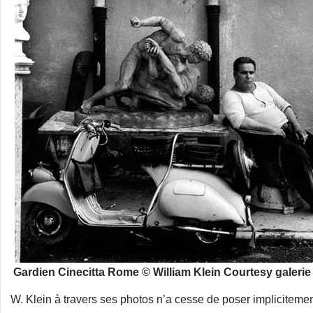
Gardien Cinecitta Rome © William Klein Courtesy galeri
W. Klein à travers ses photos n’a cesse de poser implicitemen