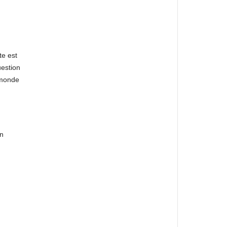
n
te est
uestion
 monde
an