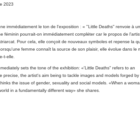
re 2023
ne immédiatement le ton de l'exposition : « ''Little Deaths" renvoie à u
 féminin pourrait-on immédiatement compléter car le propos de l'artis
triarcat. Pour cela, elle conçoit de nouveaux symboles et repense la q
Lorsqu'une femme connaît la source de son plaisir, elle évolue dans le
-t-elle.
mediately sets the tone of the exhibition: «'Little Deaths" refers to an
recise, the artist's aim being to tackle images and models forged by
ethinks the issue of gender, sexuality and social models. «When a wom
orld in a fundamentally different way» she shares.