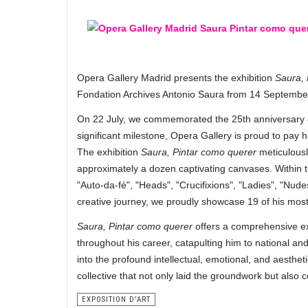
Opera Gallery Madrid presents the exhibition
Saura, 
Fondation Archives Antonio Saura from 14 Septembe
On 22 July, we commemorated the 25th anniversary of 
significant milestone, Opera Gallery is proud to pay 
The exhibition
Saura, Pintar como querer
meticulousl
approximately a dozen captivating canvases. Within 
"Auto-da-fé", "Heads", "Crucifixions", "Ladies", "Nud
creative journey, we proudly showcase 19 of his most
Saura, Pintar como querer
offers a comprehensive ex
throughout his career, catapulting him to national and
into the profound intellectual, emotional, and aesthe
collective that not only laid the groundwork but als
EXPOSITION D'ART