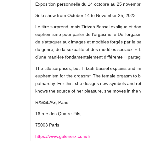
Exposition personnelle du 14 octobre au 25 novemb
Solo show from October 14 to November 25, 2023
Le titre surprend, mais Tirtzah Bassel explique et don
euphémisme pour parler de l'orgasme. » De l'orgasme
de s'attaquer aux images et modèles forgés par le pa
du genre, de la sexualité et des modèles sociaux. « 
d'une manière fondamentalement différente » partage
The title surprises, but Tirtzah Bassel explains and im
euphemism for the orgasm» The female orgasm to be p
patriarchy. For this, she designs new symbols and r
knows the source of her pleasure, she moves in the w
RX&SLAG, Paris
16 rue des Quatre-Fils,
75003 Paris
https://www.galerierx.com/fr