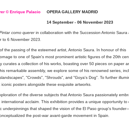
OPERA GALLERY MADRID
14 September - 06 November 2023
Pintar como querer
in collaboration with the Succession Antonio Saura
r to 6 November 2023.
the passing of the esteemed artist, Antonio Saura. In honour of this
homage to one of Spain's most prominent artistic figures of the 20th cen
y curates a collection of his works, boasting over 50 pieces on paper a
this remarkable assembly, we explore some of his renowned series, inc
eslandscapes", "Crowds", "Shrouds", and "Goya's Dog". To further illumi
 iconic posters alongside these exquisite artworks.
ploration of the diverse subjects that Antonio Saura passionately emb
 international acclaim. This exhibition provides a unique opportunity to
tic underpinnings that shaped the vision of the El Paso group's founde
o conceptualized the post-war avant-garde movement in Spain.