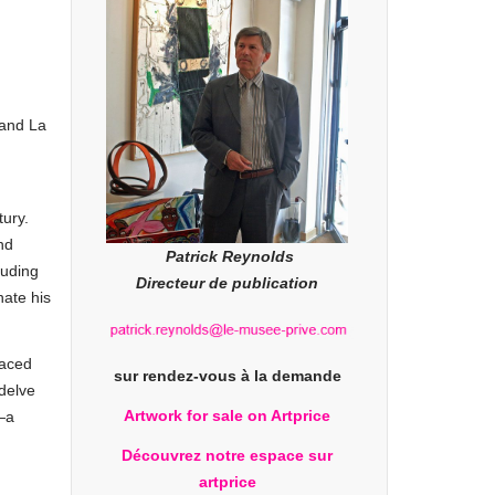
 and La
tury.
nd
Patrick Reynolds
luding
Directeur de publication
nate his
raced
sur rendez-vous à la demande
 delve
Artwork for sale on Artprice
r—a
Découvrez notre espace sur
artprice