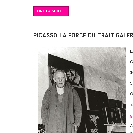
LIRE LA SUITE...
PICASSO LA FORCE DU TRAIT GALE
E
G
1
5
O
+
g
À