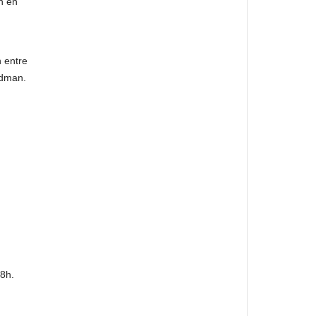
n en
n
 entre
ydman.
18h.