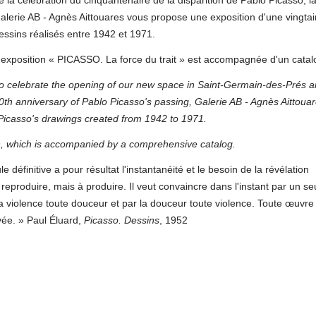
e la célébration du cinquantenaire de la disparition de Pablo Picasso, l
alerie AB - Agnès Aittouares vous propose une exposition d'une vingta
essins réalisés entre 1942 et 1971.
'exposition « PICASSO. La force du trait » est accompagnée d'un cat
o celebrate the opening of our new space in Saint-Germain-des-Prés a
0th anniversary of Pablo Picasso's passing, Galerie AB - Agnès Aittouar
 Picasso's drawings created from 1942 to 1971.
ion, which is accompanied by a comprehensive catalog.
 définitive a pour résultat l'instantanéité et le besoin de la révélation
produire, mais à produire. Il veut convaincre dans l'instant par un seul
 la violence toute douceur et par la douceur toute violence. Toute œuvre
ée. » Paul Éluard,
Picasso. Dessins
, 1952