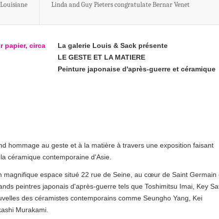
 Louisiane
Linda and Guy Pieters congratulate Bernar Venet
La galerie Louis & Sack présente
LE GESTE ET LA MATIERE
Peinture japonaise d'après-guerre et céramique
end hommage au geste et à la matière à travers une exposition faisant
t la céramique contemporaine d'Asie.
t un magnifique espace situé 22 rue de Seine, au cœur de Saint Germain
nds peintres japonais d'après-guerre tels que Toshimitsu Imai, Key Sa
s nouvelles des céramistes contemporains comme Seungho Yang, Kei
kashi Murakami.