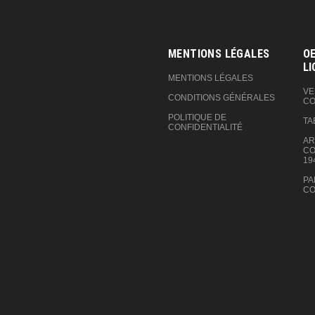
MENTIONS LÉGALES
OE
LI
MENTIONS LÉGALES
VE
CONDITIONS GÉNÉRALES
CO
POLITIQUE DE
TA
CONFIDENTIALITÉ
AR
CO
19
PA
CO