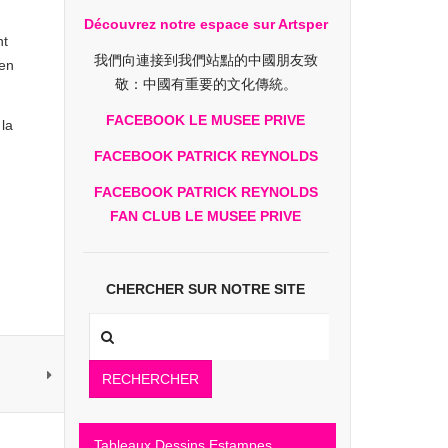
Découvrez notre espace sur Artsper
nt
我們向連接到我們站點的中國朋友致
 en
敬：中國有重要的文化傳統。
FACEBOOK LE MUSEE PRIVE
la
FACEBOOK PATRICK REYNOLDS
FACEBOOK PATRICK REYNOLDS
FAN CLUB LE MUSEE PRIVE
CHERCHER SUR NOTRE SITE
RECHERCHER
Tableaux Dessins Estampes