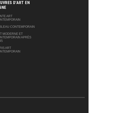
UVRES D'ART EN
GNE‎
NTE ART
NTEMPORAIN
BLEAU CONTEMPORAIN
T MODERNE ET
NTEMPORAIN APRÈS
45
RIS ART
NTEMPORAIN