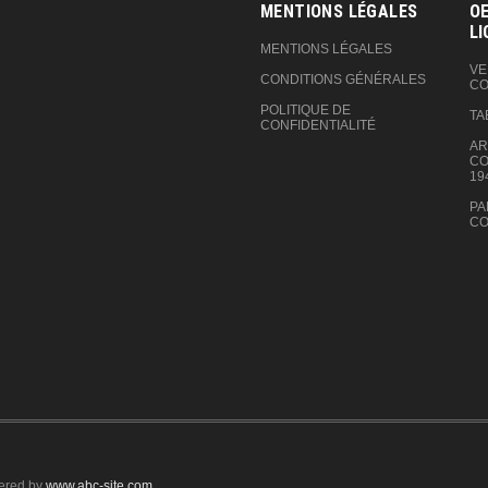
MENTIONS LÉGALES
OE
LI
MENTIONS LÉGALES
VE
CONDITIONS GÉNÉRALES
CO
POLITIQUE DE
TA
CONFIDENTIALITÉ
AR
CO
19
PA
CO
ered by
www.abc-site.com