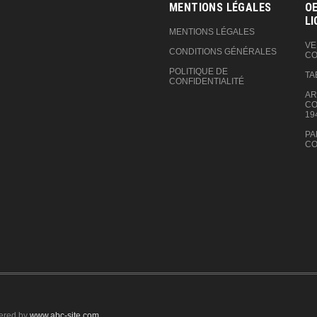
MENTIONS LÉGALES
OE
LI
MENTIONS LÉGALES
VE
CONDITIONS GÉNÉRALES
CO
POLITIQUE DE
TA
CONFIDENTIALITÉ
AR
CO
19
PA
CO
ered by
www.abc-site.com