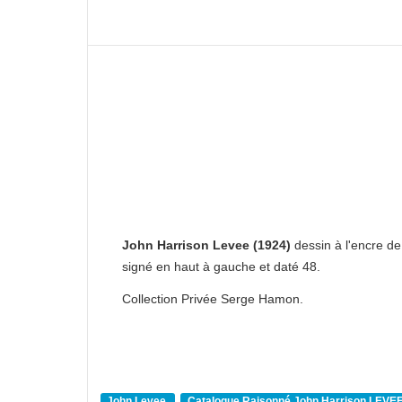
John Harrison Levee (1924)
dessin à l'encre de
signé en haut à gauche et daté 48.
Collection Privée Serge Hamon.
John Levee
Catalogue Raisonné John Harrison LEVE