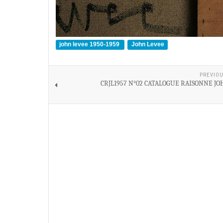
john levee 1950-1959
John Levee
PREVIOU
CRJL1957 N°02 CATALOGUE RAISONNE JO