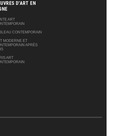
UVRES D'ART EN
GNE‎
NTE ART
NTEMPORAIN
BLEAU CONTEMPORAIN
T MODERNE ET
NTEMPORAIN APRÈS
45
RIS ART
NTEMPORAIN