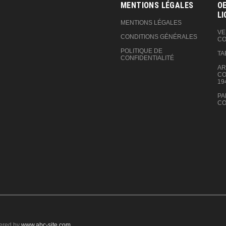
MENTIONS LÉGALES
OE
LI
MENTIONS LÉGALES
VE
CONDITIONS GÉNÉRALES
CO
POLITIQUE DE
TA
CONFIDENTIALITÉ
AR
CO
19
PA
CO
ered by
www.abc-site.com