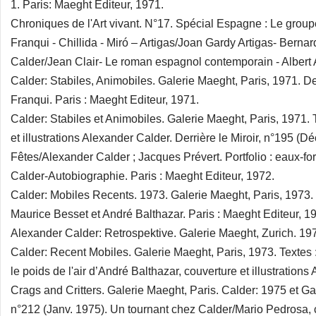
1. Paris: Maeght Editeur, 1971.
Chroniques de l'Art vivant. N°17. Spécial Espagne : Le group
Franqui - Chillida - Miró – Artigas/Joan Gardy Artigas- Bernar
Calder/Jean Clair- Le roman espagnol contemporain - Albert A
Calder: Stabiles, Animobiles. Galerie Maeght, Paris, 1971. Der
Franqui. Paris : Maeght Editeur, 1971.
Calder: Stabiles et Animobiles. Galerie Maeght, Paris, 1971. T
et illustrations Alexander Calder. Derrière le Miroir, n°195 (D
Fêtes/Alexander Calder ; Jacques Prévert. Portfolio : eaux-for
Calder-Autobiographie. Paris : Maeght Editeur, 1972.
Calder: Mobiles Recents. 1973. Galerie Maeght, Paris, 1973. D
Maurice Besset et André Balthazar. Paris : Maeght Editeur, 1
Alexander Calder: Retrospektive. Galerie Maeght, Zurich. 197
Calder: Recent Mobiles. Galerie Maeght, Paris, 1973. Textes
le poids de l'air d’André Balthazar, couverture et illustrations
Crags and Critters. Galerie Maeght, Paris. Calder: 1975 et Gal
n°212 (Janv. 1975). Un tournant chez Calder/Mario Pedrosa, co