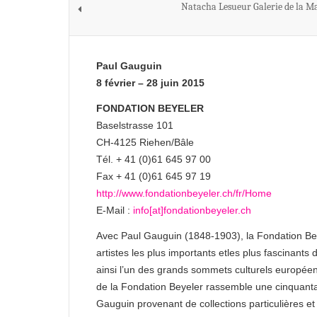
Natacha Lesueur Galerie de la M
Paul Gauguin
8 février – 28 juin 2015
FONDATION BEYELER
Baselstrasse 101
CH-4125 Riehen/Bâle
Tél. + 41 (0)61 645 97 00
Fax + 41 (0)61 645 97 19
http://www.fondationbeyeler.ch/fr/Home
E-Mail :
info[at]fondationbeyeler.ch
Avec Paul Gauguin (1848-1903), la Fondation Bey
artistes les plus importants etles plus fascinants de
ainsi l’un des grands sommets culturels européen
de la Fondation Beyeler rassemble une cinquanta
Gauguin provenant de collections particulières