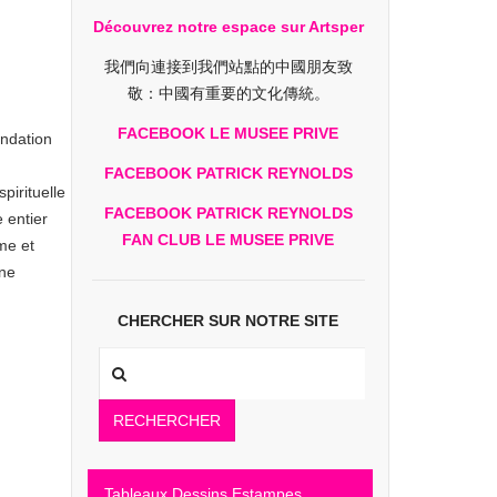
Découvrez notre espace sur Artsper
我們向連接到我們站點的中國朋友致
敬：中國有重要的文化傳統。
FACEBOOK LE MUSEE PRIVE
ondation
FACEBOOK PATRICK REYNOLDS
pirituelle
FACEBOOK PATRICK REYNOLDS
 entier
FAN CLUB LE MUSEE PRIVE
sme et
une
CHERCHER SUR NOTRE SITE
RECHERCHER
Tableaux Dessins Estampes