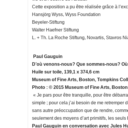
Cette exposition a pu être réalisée grâce à l’ex
Hansjörg Wyss, Wyss Foundation
Beyeler-Stiftung
Walter Haefner Stiftung
L. + Th. La Roche Stiftung, Novartis, Stavros N
Paul Gauguin
D’où venons-nous? Que sommes-nous? Où a
Huile sur toile, 139,1 x 374,6 cm
Museum of Fine Arts, Boston, Tompkins Col
Photo : © 2015 Museum of Fine Arts, Bosto
« Je pars pour être tranquille, pour être débarras
simple ; pour cela j’ai besoin de me retremper d
sans autre préoccupation que de rendre, comme 
seulement des moyens d’art primitifs, les seuls 
Paul Gauguin en conversation avec Jules Hu