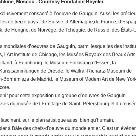
chkine, Moscou - Courtesy Fondation Beyeler
exclusivement consacré à l’oeuvre de Gauguin. Aussi les précie
lles de treize pays : de Suisse, d’Allemagne,de France, d’Espa
, de Hongrie, de Norvège, de Tchéquie, de Russie, des États-
ns mondiales d’oeuvres de Gauguin, parmi lesquelles des institu
, l’Art Institute de Chicago, les Musées Royaux des Beaux Arts
Scotland, à Edimbourg, le Museum Folkwang d’Essen, la
 Kunstsammlungen de Dresde, le Wallraf-Richartz-Museum de
en-Bornemisza de Madrid, le Museum of Modern Art de New York
core.
enir pour cette exposition un groupe d’oeuvres de Gauguin
usses du musée de l’Ermitage de Saint- Pétersbourg et du musé
scinant, sur le plan artistique aussi bien qu'humain.
er à Bâle des chefs-d'oeuvre du monde entier. C'est un événe