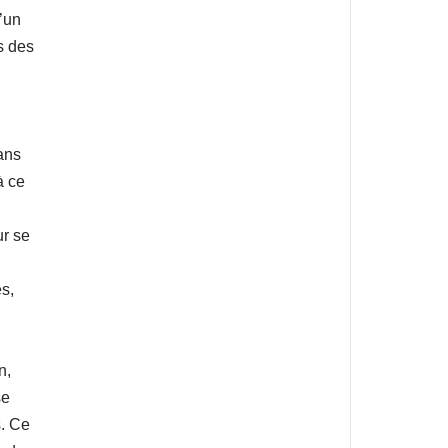
’un
s des
ans
à ce
ur se
es,
n,
se
s. Ce