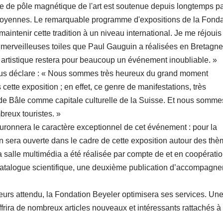
ée de pôle magnétique de l'art est soutenue depuis longtemps pa
citoyennes. Le remarquable programme d'expositions de la Fonda
ntenir cette tradition à un niveau international. Je me réjouis 
 merveilleuses toiles que Paul Gauguin a réalisées en Bretagne
e artistique restera pour beaucoup un événement inoubliable. »
smus déclare : « Nous sommes très heureux du grand moment
 cette exposition ; en effet, ce genre de manifestations, très
on de Bâle comme capitale culturelle de la Suisse. Et nous somme
breux touristes. »
ronnera le caractère exceptionnel de cet événement : pour la
n sera ouverte dans le cadre de cette exposition autour des th
La salle multimédia a été réalisée par compte de et en coopérati
 catalogue scientifique, une deuxième publication d’accompagn
teurs attendu, la Fondation Beyeler optimisera ses services. Un
ira de nombreux articles nouveaux et intéressants rattachés à 