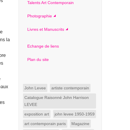
es
Talents Art Contemporain
Photographie
Livres et Manuscrits
ne
ns la
Echange de liens
bre
Plan du site
es
e
eaux
John Levee
artiste contemporain
Catalogue Raisonné John Harrison
des
LEVEE
exposition art
john levee 1950-1959
art contemporain paris
Magazine