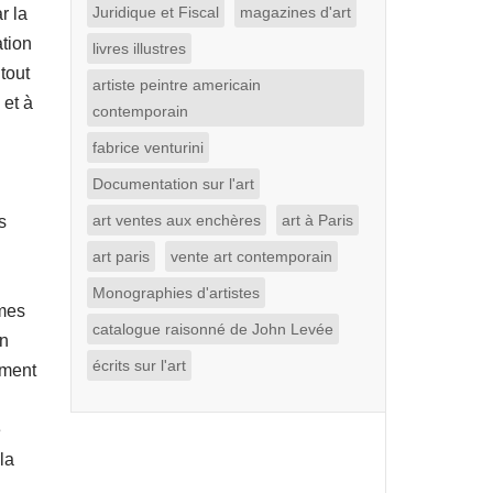
Juridique et Fiscal
magazines d'art
r la
tion
livres illustres
tout
artiste peintre americain
 et à
contemporain
fabrice venturini
Documentation sur l'art
art ventes aux enchères
art à Paris
s
art paris
vente art contemporain
Monographies d'artistes
èmes
catalogue raisonné de John Levée
on
écrits sur l'art
ement
e
la