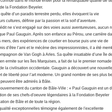
 connue dans le monde entier pour la remarquable qualité de s
 de la Fondation Beyeler.
quête d’un paradis terrestre perdu, elles évoquent la vie
s cultures, définie par la passion et la soif d’aventure.
 inédit ne s’est engagé sur des voies aussi aventureuses, aucun 
 que Paul Gauguin. Après son enfance au Pérou, une carrière da
s mers, des expériences de courtier en bourse puis une vie de
mis d’être l’ami et le mécène des impressionnistes, il a été mem
ompagnon de Van Gogh à Arles. Sa quête insatiable d’une île d
 en ermite sur les îles Marquises, a fait de lui le premier nomade
 de la civilisation occidentale. Gauguin a découvert une nouvell
 et de liberté pour l’art moderne. Un grand nombre de ses plus b
peuvent être admirés à Bâle.
 gouvernement du canton de Bâle-Ville : « Paul Gauguin est un 
tation de ses chefs-d'oeuvre légendaires à la Fondation Beyeler
ion de Bâle et de toute la région.
qualité exceptionnelles témoigne également de l'excellente