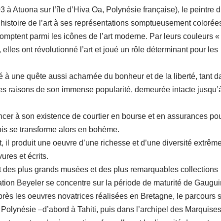
à Atuona sur l’île d’Hiva Oa, Polynésie française), le peintre d
’histoire de l’art à ses représentations somptueusement colorée
omptent parmi les icônes de l’art moderne. Par leurs couleurs «
 elles ont révolutionné l’art et joué un rôle déterminant pour les
é à une quête aussi acharnée du bonheur et de la liberté, tant d
es raisons de son immense popularité, demeurée intacte jusqu’
cer à son existence de courtier en bourse et en assurances po
ois se transforme alors en bohème.
t, il produit une oeuvre d’une richesse et d’une diversité extrêm
ures et écrits.
t des plus grands musées et des plus remarquables collections
ation Beyeler se concentre sur la période de maturité de Gaugui
 Après les oeuvres novatrices réalisées en Bretagne, le parcours 
n Polynésie –d’abord à Tahiti, puis dans l’archipel des Marquise