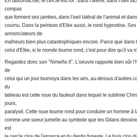
En tauromachie, le cercle est roi : dans l'arène, dans l'oeil f
compas
que forment ses jambes, dans l'oeil latéral de l'animal et dans
cournu. Dans la peinture d'Elke aussi, le rond hypnotise. Ses 
annonciateurs de
malheurs bien plus catastrophiques encore. Parce que dans l
celui d'Elke, si le monde tourne rond, c'est pour dire qu'il va m
Regardez donc son "Nimeño II". L'oeuvre rapporte bien sûr l'h
de
celui qui un jour tournoya dans les airs, au-dessus d'autres c
du
tableau est cette roue du fauteuil dans lequel le sublime Chri
jours,
paralysé. Cette roue tourne rond pour conduire un homme à l
comme une soeur jumelle au symbole que les Gitans dessinen
est
le cercle clos de l'errance et du destin funeste. Le huis clos