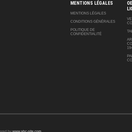
MENTIONS LÉGALES
OE
LI
MENTIONS LÉGALES
VE
CONDITIONS GÉNÉRALES
CO
POLITIQUE DE
TA
CONFIDENTIALITÉ
AR
CO
19
PA
CO
ered by
www.abc-site.com