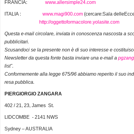
FRANCIA:
www.allersimple24.com
ITALIA :
www.magi900.com
(cercare:Sala delleEcc
http://oggettoformacolore.yolasite.com
Questa e-mail circolare, inviata in conoscenza nascosta a sco
pubblicitari.
Scusandoci se la presente non è di suo interesse e costituisc
Newsletter da questa fonte basta inviare una e-mail a
pgzang
list".
Conformemente alla legge 675/96 abbiamo reperito il suo indi
resa pubblica.
PIERGIORGIO ZANGARA
402 / 21, 23, James St.
LIDCOMBE - 2141 NWS
Sydney – AUSTRALIA