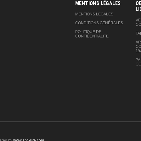
MENTIONS LÉGALES
OE
LI
MENTIONS LÉGALES
VE
CONDITIONS GÉNÉRALES
CO
POLITIQUE DE
TA
CONFIDENTIALITÉ
AR
CO
19
PA
CO
ered by
www.abc-site.com