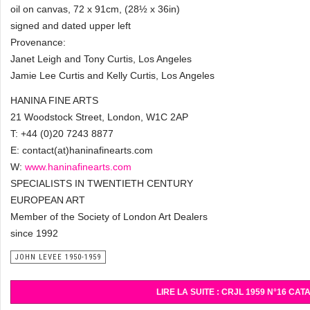
oil on canvas, 72 x 91cm, (28½ x 36in)
signed and dated upper left
Provenance:
Janet Leigh and Tony Curtis, Los Angeles
Jamie Lee Curtis and Kelly Curtis, Los Angeles
HANINA FINE ARTS
21 Woodstock Street, London, W1C 2AP
T: +44 (0)20 7243 8877
E: contact(at)haninafinearts.com
W:
www.haninafinearts.com
SPECIALISTS IN TWENTIETH CENTURY
EUROPEAN ART
Member of the Society of London Art Dealers
since 1992
JOHN LEVEE 1950-1959
LIRE LA SUITE : CRJL 1959 N°16 C