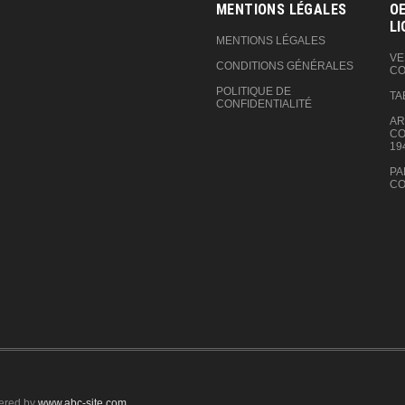
MENTIONS LÉGALES
OE
LI
MENTIONS LÉGALES
VE
CONDITIONS GÉNÉRALES
CO
POLITIQUE DE
TA
CONFIDENTIALITÉ
AR
CO
19
PA
CO
ered by
www.abc-site.com