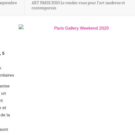
 septembre
ART PARIS 2020 Le rendez-vous pour l’art moderne et
contemporain
, 5
x
nitaires
anise
e un
nt
e et
 de la
 sont