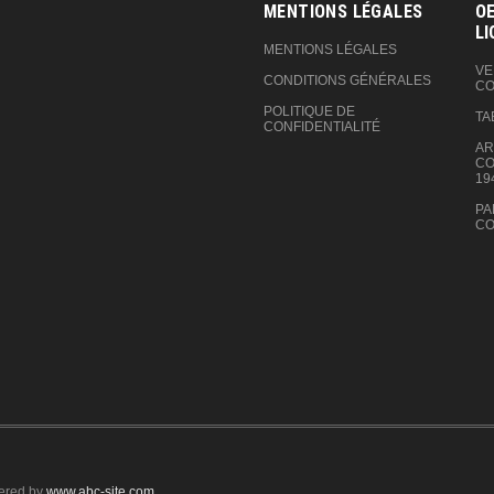
MENTIONS LÉGALES
OE
LI
MENTIONS LÉGALES
VE
CONDITIONS GÉNÉRALES
CO
POLITIQUE DE
TA
CONFIDENTIALITÉ
AR
CO
19
PA
CO
ered by
www.abc-site.com