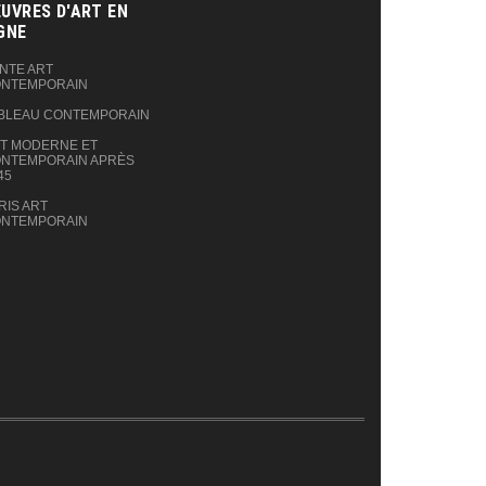
UVRES D'ART EN
GNE‎
NTE ART
NTEMPORAIN
BLEAU CONTEMPORAIN
T MODERNE ET
NTEMPORAIN APRÈS
45
RIS ART
NTEMPORAIN