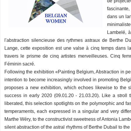
de projecte
fascinante
dans un lan
minimaliste
Lambelé, à 
l'abstraction silencieuse des rythmes astraux de Berthe Du
Lange, cette exposition est une valse à cinq temps dans la
travers le prisme de cinq artistes merveilleuses. Cinq f
Féminin sacré.
Following the exhibition «Painting Belgium, Abstraction in p
intention to become increasingly involved in promoting Belg
proposes a new exhibition, which echoes likewise to the 
success in early 2020 (09.01.20 - 21.03.20). Like a stroll 
liberated, this selection spotlights on the polymorphic and fa
temperaments, each expressed in a singular and very differ
Marthe Wéry, to the constructivist sweetness of Antonia Lambel
silent abstraction of the astral rhythms of Berthe Dubail to the