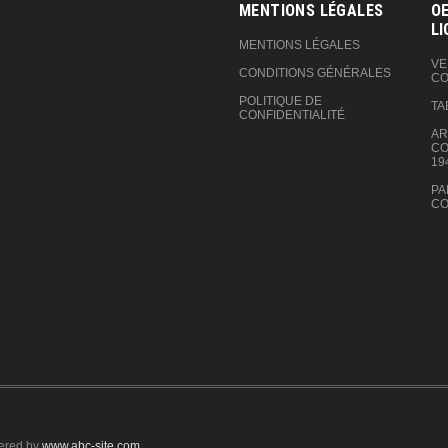
MENTIONS LÉGALES
OE
LI
MENTIONS LÉGALES
VE
CONDITIONS GÉNÉRALES
CO
POLITIQUE DE
TA
CONFIDENTIALITÉ
AR
CO
19
PA
CO
ered by
www.abc-site.com