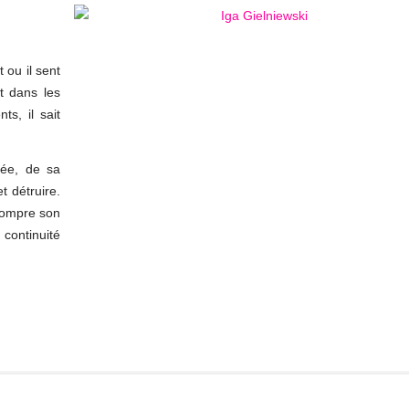
 ou il sent
t dans les
s, il sait
née, de sa
t détruire.
rrompre son
 continuité