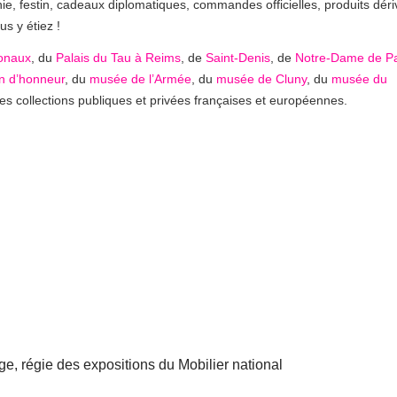
ie, festin, cadeaux diplomatiques, commandes officielles, produits déri
s y étiez !
onaux
, du
Palais du Tau à Reims
, de
Saint-Denis
, de
Notre-Dame de Pa
n d’honneur
, du
musée de l’Armée
, du
musée de Cluny
, du
musée du
 collections publiques et privées françaises et européennes.
 régie des expositions du Mobilier national