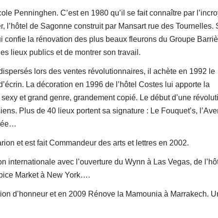
le Penninghen. C’est en 1980 qu’il se fait connaître par l’incr
ier, l’hôtel de Sagonne construit par Mansart rue des Tournelles.
 confie la rénovation des plus beaux fleurons du Groupe Barrièr
s lieux publics et de montrer son travail.
dispersés lors des ventes révolutionnaires, il achète en 1992 le
’écrin. La décoration en 1996 de l’hôtel Costes lui apporte la
, sexy et grand genre, grandement copié. Le début d’une révolut
siens. Plus de 40 lieux portent sa signature : Le Fouquet’s, l’Av
urée…
ion et est fait Commandeur des arts et lettres en 2002.
on internationale avec l’ouverture du Wynn à Las Vegas, de l’hô
Spice Market à New York….
a légion d’honneur et en 2009 Rénove la Mamounia à Marrakech. U