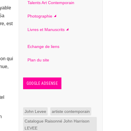
Talents Art Contemporain
oyable
 Sa
Photographie
e, est
Livres et Manuscrits
Echange de liens
ion qui
Plan du site
enue,
GOOGLE ADSENSE
tel
John Levee
artiste contemporain
n
Catalogue Raisonné John Harrison
LEVEE