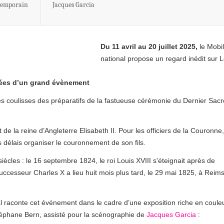
ntemporain
Jacques Garcia
Du 11 avril au 20 juillet 2025,
le Mobil
national propose un regard inédit sur 
nées d’un grand évènement
les coulisses des préparatifs de la fastueuse cérémonie du Dernier Sacr
e la reine d’Angleterre Elisabeth II. Pour les officiers de la Couronne,
fs délais organiser le couronnement de son fils.
ècles : le 16 septembre 1824, le roi Louis XVIII s'éteignait après de
cesseur Charles X a lieu huit mois plus tard, le 29 mai 1825, à Reims
nal raconte cet événement dans le cadre d’une exposition riche en coule
téphane Bern, assisté pour la scénographie de
Jacques Garcia
: