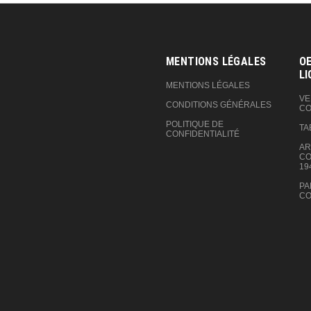
MENTIONS LÉGALES
OE
LI
MENTIONS LÉGALES
VE
CONDITIONS GÉNÉRALES
CO
POLITIQUE DE
TA
CONFIDENTIALITÉ
AR
CO
19
PA
CO