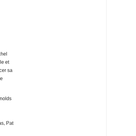
chel
le et
cer sa
le
ynolds
as, Pat