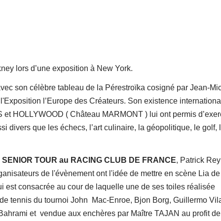
ney lors d’une exposition à New York.
 avec son célèbre tableau de la Pérestroïka cosigné par Jean-Mi
xposition l’Europe des Créateurs. Son existence internationa
ES et HOLLYWOOD ( Château MARMONT ) lui ont permis d’exer
 divers que les échecs, l’art culinaire, la géopolitique, le golf, 
SENIOR TOUR au RACING CLUB DE FRANCE
, Patrick Re
rganisateurs de l'évènement ont l'idée de mettre en scène Lia de
ui est consacrée au cour de laquelle une de ses toiles réalisée
 de tennis du tournoi John Mac-Enroe, Bjon Borg, Guillermo Vil
Bahrami et vendue aux enchères par Maître TAJAN au profit de