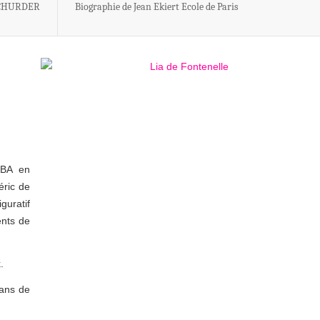
 SCHURDER
Biographie de Jean Ekiert Ecole de Paris
OBA en
éric de
guratif
ents de
.
dans de