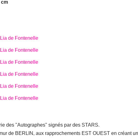
7 cm
 série des "Autographes" signés par des STARS.
e du mur de BERLIN, aux rapprochements EST OUEST en créant u