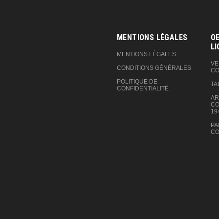
MENTIONS LÉGALES
OE
LI
MENTIONS LÉGALES
VE
CONDITIONS GÉNÉRALES
CO
POLITIQUE DE
TA
CONFIDENTIALITÉ
AR
CO
19
PA
CO