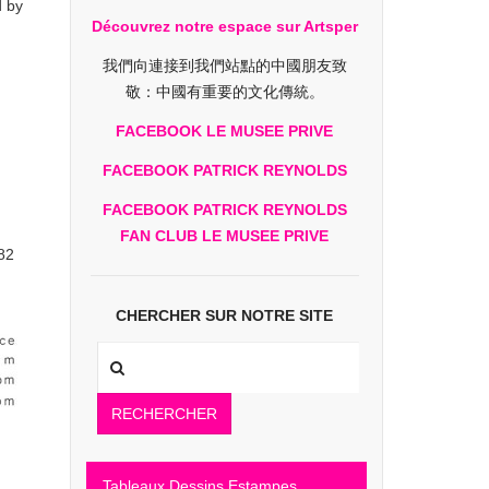
d by
Découvrez notre espace sur Artsper
我們向連接到我們站點的中國朋友致
敬：中國有重要的文化傳統。
FACEBOOK LE MUSEE PRIVE
FACEBOOK PATRICK REYNOLDS
FACEBOOK PATRICK REYNOLDS
FAN CLUB LE MUSEE PRIVE
 82
CHERCHER SUR NOTRE SITE
RECHERCHER
Tableaux Dessins Estampes