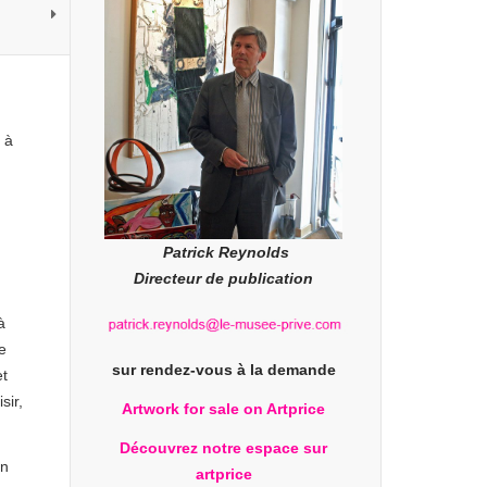
 à
Patrick Reynolds
Directeur de publication
à
e
sur rendez-vous à la demande
et
sir,
Artwork for sale on Artprice
Découvrez notre espace sur
an
artprice