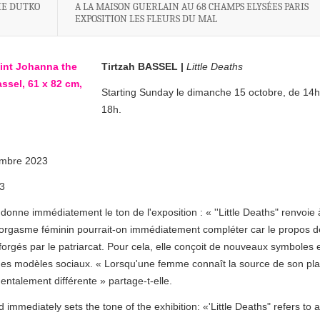
IE DUTKO
A LA MAISON GUERLAIN AU 68 CHAMPS ELYSÉES PARIS
EXPOSITION LES FLEURS DU MAL
Tirtzah BASSEL |
Little Deaths
Starting Sunday le dimanche 15 octobre, de 14h
18h.
embre 2023
23
 donne immédiatement le ton de l'exposition : « ''Little Deaths" renvoie 
'orgasme féminin pourrait-on immédiatement compléter car le propos d
forgés par le patriarcat. Pour cela, elle conçoit de nouveaux symboles 
 des modèles sociaux. « Lorsqu'une femme connaît la source de son plai
ntalement différente » partage-t-elle.
d immediately sets the tone of the exhibition: «'Little Deaths" refers to 