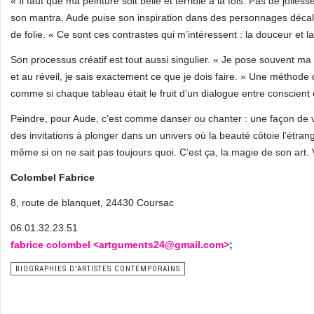
« Il faut que ma peinture soit belle et terrible à la fois. Pas de jolies
son mantra. Aude puise son inspiration dans des personnages décalés,
de folie. « Ce sont ces contrastes qui m’intéressent : la douceur et la 
Son processus créatif est tout aussi singulier. « Je pose souvent ma t
et au réveil, je sais exactement ce que je dois faire. » Une métho
comme si chaque tableau était le fruit d’un dialogue entre conscient 
Peindre, pour Aude, c’est comme danser ou chanter : une façon de vi
des invitations à plonger dans un univers où la beauté côtoie l’étra
même si on ne sait pas toujours quoi. C’est ça, la magie de son art. 
Colombel Fabrice
8, route de blanquet, 24430 Coursac
06.01.32.23.51
fabrice colombel <
artguments24@gmail.com>
;
BIOGRAPHIES D'ARTISTES CONTEMPORAINS