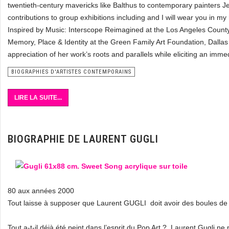
twentieth-century mavericks like Balthus to contemporary painters Je
contributions to group exhibitions including and I will wear you in m
Inspired by Music: Interscope Reimagined at the Los Angeles Coun
Memory, Place & Identity at the Green Family Art Foundation, Dalla
appreciation of her work’s roots and parallels while eliciting an im
BIOGRAPHIES D'ARTISTES CONTEMPORAINS
LIRE LA SUITE...
BIOGRAPHIE DE LAURENT GUGLI
80 aux années 2000
Tout laisse à supposer que Laurent GUGLI doit avoir des boules de 
Tout a-t-il déjà été peint dans l’esprit du Pop Art ? Laurent Gugli n