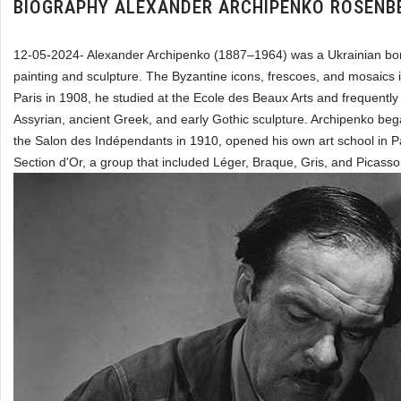
BIOGRAPHY ALEXANDER ARCHIPENKO ROSENB
12-05-2024- Alexander Archipenko (1887–1964) was a Ukrainian born 
painting and sculpture. The Byzantine icons, frescoes, and mosaics i
Paris in 1908, he studied at the Ecole des Beaux Arts and frequentl
Assyrian, ancient Greek, and early Gothic sculpture. Archipenko bega
the Salon des Indépendants in 1910, opened his own art school in Pari
Section d'Or, a group that included Léger, Braque, Gris, and Picasso