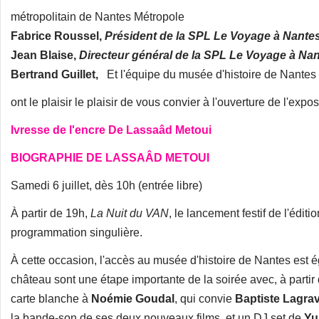
métropolitain de Nantes Métropole
Fabrice Roussel,
Président de la SPL Le Voyage à Nante
Jean Blaise,
Directeur général de la SPL Le Voyage à Na
Bertrand Guillet,
Et l'équipe du musée d'histoire de Nantes
ont le plaisir le plaisir de vous convier à l'ouverture de l'expos
Ivresse de l'encre
De Lassaâd Metoui
BIOGRAPHIE DE LASSAÂD METOUI
Samedi 6 juillet, dès 10h (entrée libre)
À partir de 19h,
La Nuit du VAN
, le lancement festif de l'édi
programmation singulière.
À cette occasion, l'accès au musée d'histoire de Nantes est 
château sont une étape importante de la soirée avec, à parti
carte blanche à
Noémie Goudal
, qui convie
Baptiste Lagra
la bande-son de ses deux nouveaux films, et un DJ set de
Yu