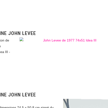
NNE JOHN LEVEE
ton de
u
a III -
NNE JOHN LEVEE
dimensions 74,5 x 50,8 cm signé du