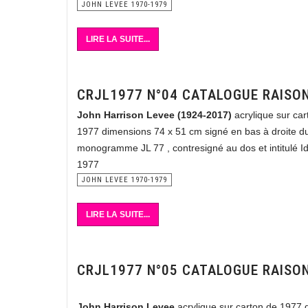
JOHN LEVEE 1970-1979
LIRE LA SUITE...
CRJL1977 N°04 CATALOGUE RAISO
John Harrison Levee (1924-2017)
acrylique sur car
1977 dimensions 74 x 51 cm signé en bas à droite d
monogramme JL 77 , contresigné au dos et intitulé Ide
1977
JOHN LEVEE 1970-1979
LIRE LA SUITE...
CRJL1977 N°05 CATALOGUE RAISO
John Harrison Levee
acrylique sur carton de 1977 