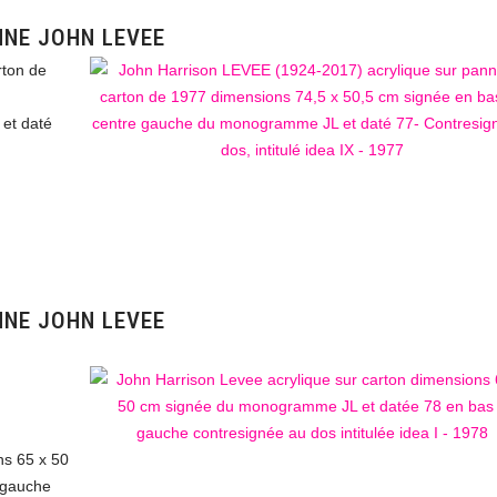
NNE JOHN LEVEE
rton de
et daté
NNE JOHN LEVEE
ns 65 x 50
 gauche