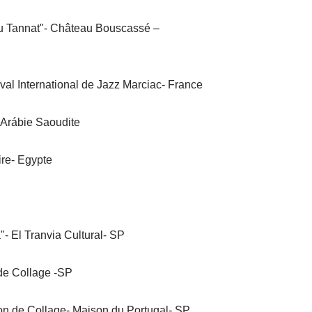
Du Tannat"- Château Bouscassé –
al International de Jazz Marciac- France
 Arábie Saoudite
ire- Egypte
 El Tranvia Cultural- SP
 de Collage -SP
ion de Collage- Maison du Portugal- SP