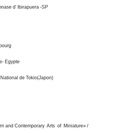
mnase d' Ibirapuera -SP
bourg
re- Egypte
National de Tokio(Japon)
ern and Contemporary Arts of Miniature» /