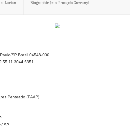
rt Lucian
Biographie Jean-François Guzranyi
 Paulo/SP Brasil 04548-000
00 55 11 3044 6351
vares Penteado (FAAP)
P
c/ SP