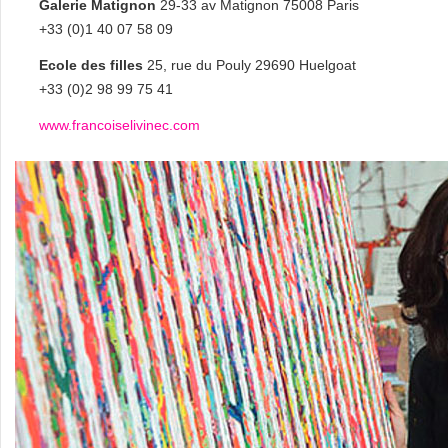
Galerie Matignon
29-33 av Matignon 75008 Paris
+33 (0)1 40 07 58 09
Ecole des filles
25, rue du Pouly 29690 Huelgoat
+33 (0)2 98 99 75 41
www.francoiselivinec.com