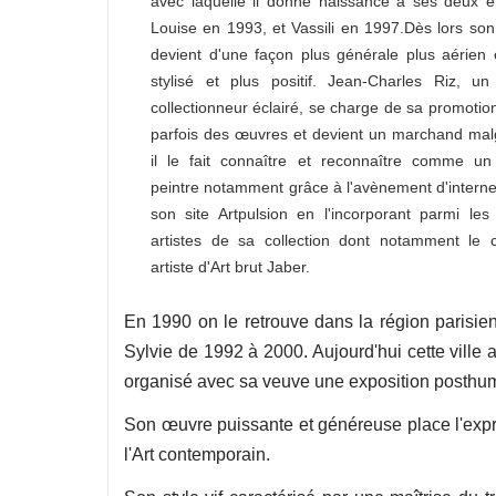
avec laquelle il donne naissance à ses deux e
Louise en 1993, et Vassili en 1997.Dès lors son 
devient d'une façon plus générale plus aérien 
stylisé et plus positif. Jean-Charles Riz, u
collectionneur éclairé, se charge de sa promotio
parfois des œuvres et devient un marchand malg
il le fait connaître et reconnaître comme un
peintre notamment grâce à l'avènement d'interne
son site Artpulsion en l'incorporant parmi les
artistes de sa collection dont notamment le 
artiste d'Art brut Jaber.
En 1990 on le retrouve dans la région parisie
Sylvie de 1992 à 2000. Aujourd'hui cette ville
organisé avec sa veuve une exposition posthu
Son œuvre puissante et généreuse place l'expre
l'Art contemporain.