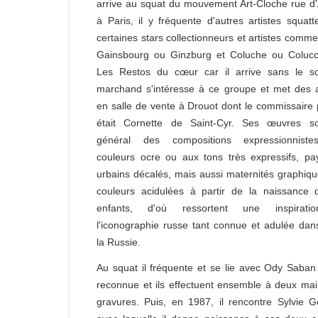
arrive au squat du mouvement Art-Cloche rue d'
à Paris, il y fréquente d'autres artistes squatt
certaines stars collectionneurs et artistes comm
Gainsbourg ou Ginzburg et Coluche ou Colucc
Les Restos du cœur car il arrive sans le s
marchand s'intéresse à ce groupe et met des a
en salle de vente à Drouot dont le commissaire 
était Cornette de Saint-Cyr. Ses œuvres s
général des compositions expressionnist
couleurs ocre ou aux tons très expressifs, p
urbains décalés, mais aussi maternités graphiq
couleurs acidulées à partir de la naissance 
enfants, d'où ressortent une inspirat
l'iconographie russe tant connue et adulée dan
la Russie.
Au squat il fréquente et se lie avec Ody Saban 
reconnue et ils effectuent ensemble à deux ma
gravures. Puis, en 1987, il rencontre Sylvie G