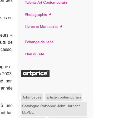
tion des
Talents Art Contemporain
Photographie
ssus en
Livres et Manuscrits
teurs «
Echange de liens
aits de
icasso,
Plan du site
agne et
n 2003,
né son
 année
John Levee
artiste contemporain
 à une
Catalogue Raisonné John Harrison
LEVEE
nt lui-