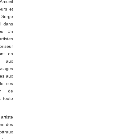
Arcueil
eurs et
e Serge
i dans
ou. Un
rtistes
priseur
ont en
es aux
aysages
ues aux
de ses
ion de
s toute
artiste
ins des
ottraux