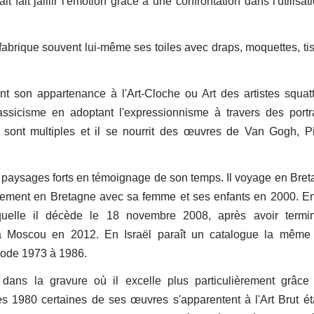
it fait jaillir l'émotion grâce à une confrontation dans l'utilisa
t fabrique souvent lui-même ses toiles avec draps, moquettes, ti
nt son appartenance à l'Art-Cloche ou Art des artistes squat
ssicisme en adoptant l'expressionnisme à travers des portr
sont multiples et il se nourrit des œuvres de Van Gogh, P
des paysages forts en témoignage de son temps. Il voyage en Bret
tivement en Bretagne avec sa femme et ses enfants en 2000. E
uelle il décède le 18 novembre 2008, après avoir termi
 à Moscou en 2012. En Israël paraît un catalogue la même
iode 1973 à 1986.
ans la gravure où il excelle plus particulièrement grâce
 1980 certaines de ses œuvres s'apparentent à l'Art Brut éta