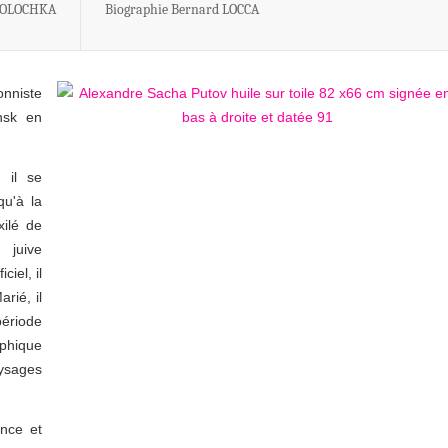
LOLOCHKA
Biographie Bernard LOCCA
onniste
nsk en
 il se
qu'à la
xilé de
 juive
ciel, il
arié, il
période
aphique
ysages
ance et