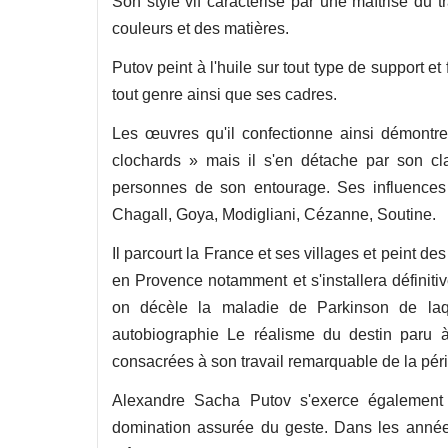
Son style vif caractérisé par une maîtrise du tra
couleurs et des matières.
Putov peint à l'huile sur tout type de support e
tout genre ainsi que ses cadres.
Les œuvres qu'il confectionne ainsi démontre
clochards » mais il s'en détache par son cla
personnes de son entourage. Ses influences 
Chagall, Goya, Modigliani, Cézanne, Soutine.
Il parcourt la France et ses villages et peint 
en Provence notamment et s'installera défini
on décèle la maladie de Parkinson de laq
autobiographie Le réalisme du destin paru
consacrées à son travail remarquable de la pér
Alexandre Sacha Putov s'exerce également d
domination assurée du geste. Dans les années