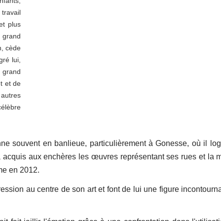
nfants,
travail
et plus
n grand
n, cède
ré lui,
 grand
t et de
 autres
célèbre
nne souvent en banlieue, particulièrement à Gonesse, où il lo
 a acquis aux enchères les œuvres représentant ses rues et la m
me en 2012.
ssion au centre de son art et font de lui une figure incontourn