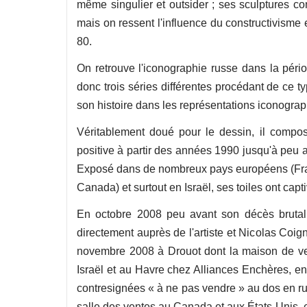
même singulier et outsider ; ses sculptures 
mais on ressent l'influence du constructivisme
80.
On retrouve l'iconographie russe dans la pério
donc trois séries différentes procédant de ce t
son histoire dans les représentations iconogra
Véritablement doué pour le dessin, il composa
positive à partir des années 1990 jusqu'à peu 
Exposé dans de nombreux pays européens (Fran
Canada) et surtout en Israël, ses toiles ont cap
En octobre 2008 peu avant son décès brutal,
directement auprès de l'artiste et Nicolas Coign
novembre 2008 à Drouot dont la maison de ven
Israël et au Havre chez Alliances Enchères, e
contresignées « à ne pas vendre » au dos en 
salle des ventes au Canada et aux États-Unis, e