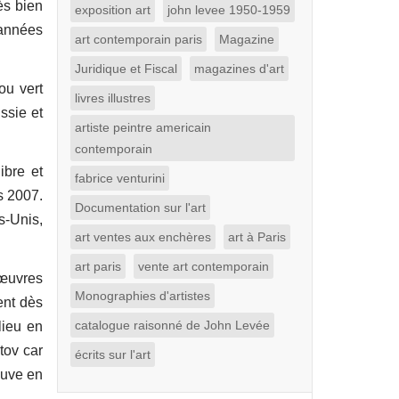
ès bien
exposition art
john levee 1950-1959
 années
art contemporain paris
Magazine
Juridique et Fiscal
magazines d'art
ou vert
livres illustres
ssie et
artiste peintre americain
contemporain
ibre et
fabrice venturini
s 2007.
Documentation sur l'art
s-Unis,
art ventes aux enchères
art à Paris
art paris
vente art contemporain
 œuvres
Monographies d'artistes
ent dès
catalogue raisonné de John Levée
lieu en
tov car
écrits sur l'art
ouve en