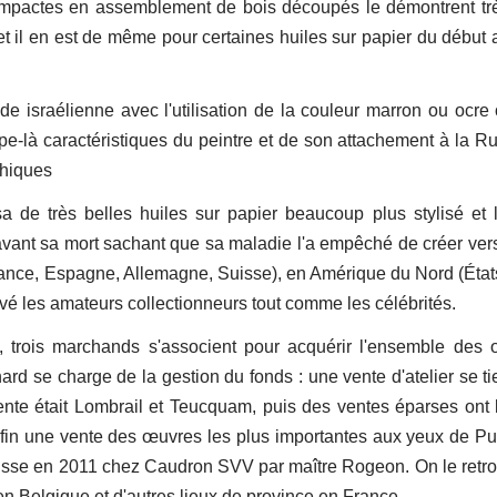
compactes en assemblement de bois découpés le démontrent tr
 et il en est de même pour certaines huiles sur papier du début
de israélienne avec l'utilisation de la couleur marron ou ocre 
ype-là caractéristiques du peintre et de son attachement à la Ru
phiques
 de très belles huiles sur papier beaucoup plus stylisé et l
avant sa mort sachant que sa maladie l'a empêché de créer ver
ce, Espagne, Allemagne, Suisse), en Amérique du Nord (État
tivé les amateurs collectionneurs tout comme les célébrités.
 trois marchands s'associent pour acquérir l'ensemble des
ard se charge de la gestion du fonds : une vente d'atelier se ti
te était Lombrail et Teucquam, puis des ventes éparses ont 
nfin une vente des œuvres les plus importantes aux yeux de Pu
russe en 2011 chez Caudron SVV par maître Rogeon. On le retr
n Belgique et d'autres lieux de province en France.