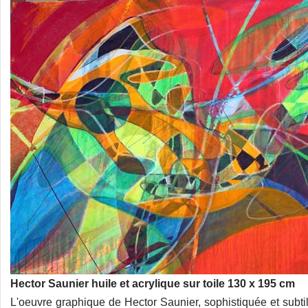
Hector Saunier huile et acrylique sur toile 130 x 195 cm
L'oeuvre graphique de Hector Saunier, sophistiquée et subti