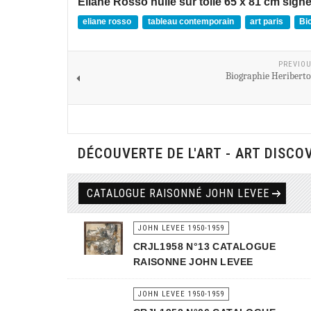
Eliane Rosso huile sur toile 65 x 81 cm sign
eliane rosso
tableau contemporain
art paris
Bi
PREVIOU
Biographie Heribert
DÉCOUVERTE DE L'ART - ART DISCO
CATALOGUE RAISONNÉ JOHN LEVEE
JOHN LEVEE 1950-1959
CRJL1958 N°13 CATALOGUE
RAISONNE JOHN LEVEE
JOHN LEVEE 1950-1959