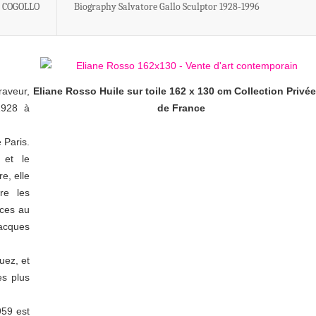
o COGOLLO
Biography Salvatore Gallo Sculptor 1928-1996
aveur,
Eliane Rosso Huile sur toile 162 x 130 cm Collection Privée 
 1928 à
de France
 Paris.
 et le
e, elle
re les
nces au
Jacques
uez, et
es plus
959 est