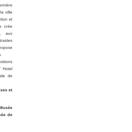
remière
a ville
tion et
le crée
es, aux
trastes
expose
s.
sitions
 Hotel
nale de
ises et
 Musée
sée de