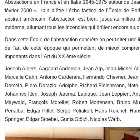
Abstractions en France et en Italie 1945-1975 autour de J
février 2000 « loin d’être l’écho factice de l’École de Pa
abstrait américain, l’abstraction est bien, jusqu’au milie
moderne, allumant tous les incendies qui brûlent encore aujou
Dans cette École de l’abstraction concrète on peut citer une l
de l’art de cette époque qui permettent de mieux compr
importants dans l’Art du XX ème siècle:
Joseph Albers, Aagaard Andersen, Jean Arp, Jean-Michel Atl
Marcelle Cahn, Antonio Carderara, Fernando Chevrier, Jean 
Domela, Piero Dorazio, Adolphe Richard Fleishmann, Nato Fr
Johannes Itten, Joseph Jarema, Lapique, Jean Leppien, Anse
Maywald, François Morellet, Robert Mortensen, Bruno Mu
Penalba, Edgar Pillet, Serge Poliakoff, Hans Reichel, Han
Springer, Edgar Stoëbel, Gunta Stölzl, Nicolas Warb.