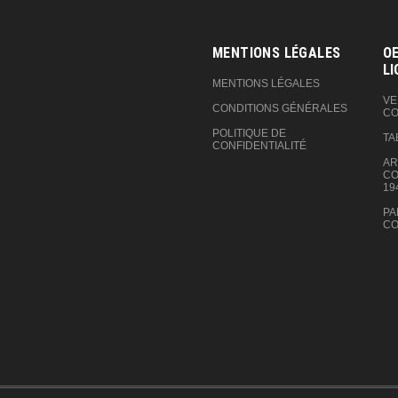
MENTIONS LÉGALES
OE
LI
MENTIONS LÉGALES
VE
CONDITIONS GÉNÉRALES
CO
POLITIQUE DE
TA
CONFIDENTIALITÉ
AR
CO
19
PA
CO