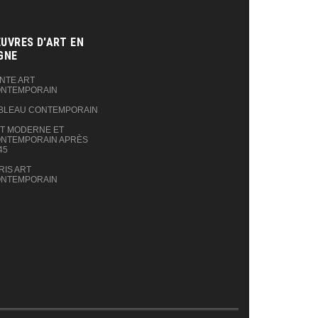
UVRES D'ART EN
GNE‎
NTE ART
NTEMPORAIN
BLEAU CONTEMPORAIN
T MODERNE ET
NTEMPORAIN APRÈS
45
RIS ART
NTEMPORAIN