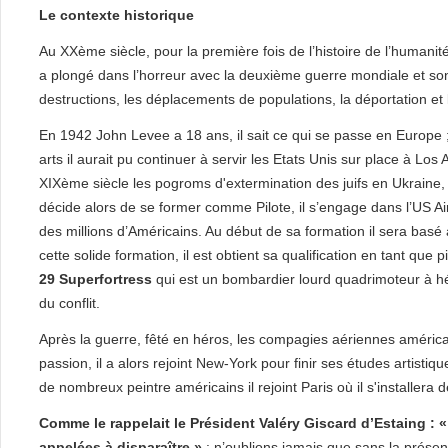
Le contexte historique
Au XXème siècle, pour la première fois de l’histoire de l’humanit
a plongé dans l’horreur avec la deuxième guerre mondiale et son 
destructions, les déplacements de populations, la déportation et l
En 1942 John Levee a 18 ans, il sait ce qui se passe en Europe 
arts il aurait pu continuer à servir les Etats Unis sur place à Los
XIXème siècle les pogroms d'extermination des juifs en Ukraine, 
décide alors de se former comme Pilote, il s’engage dans l’US Air
des millions d’Américains. Au début de sa formation il sera basé
cette solide formation, il est obtient sa qualification en tant qu
29 Superfortress
qui est un bombardier lourd quadrimoteur à héli
du conflit.
Après la guerre, fêté en héros, les compagies aériennes américaine
passion, il a alors rejoint New-York pour finir ses études artisti
de nombreux peintre américains il rejoint Paris où il s'installera d
Comme le rappelait le Président Valéry Giscard d’Estaing : «
appelées à disparaître »
: n’oublions jamais que sans la prése