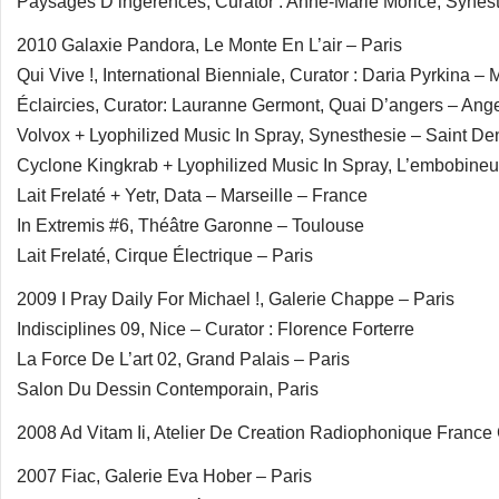
Paysages D’ingérences, Curator : Anne-Marie Morice, Synest
2010 Galaxie Pandora, Le Monte En L’air – Paris
Qui Vive !, International Bienniale, Curator : Daria Pyrkina –
Éclaircies, Curator: Lauranne Germont, Quai D’angers – Ang
Volvox + Lyophilized Music In Spray, Synesthesie – Saint De
Cyclone Kingkrab + Lyophilized Music In Spray, L’embobineu
Lait Frelaté + Yetr, Data – Marseille – France
In Extremis #6, Théâtre Garonne – Toulouse
Lait Frelaté, Cirque Électrique – Paris
2009 I Pray Daily For Michael !, Galerie Chappe – Paris
Indisciplines 09, Nice – Curator : Florence Forterre
La Force De L’art 02, Grand Palais – Paris
Salon Du Dessin Contemporain, Paris
2008 Ad Vitam Ii, Atelier De Creation Radiophonique France
2007 Fiac, Galerie Eva Hober – Paris