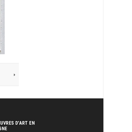
UVRES D'ART EN
GNE‎