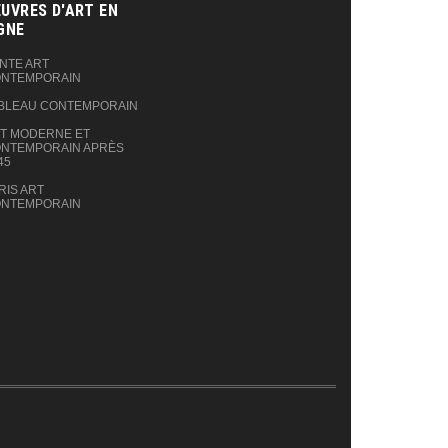
UVRES D'ART EN
GNE‎
NTE ART
NTEMPORAIN
BLEAU CONTEMPORAIN
T MODERNE ET
NTEMPORAIN APRÈS
45
RIS ART
NTEMPORAIN