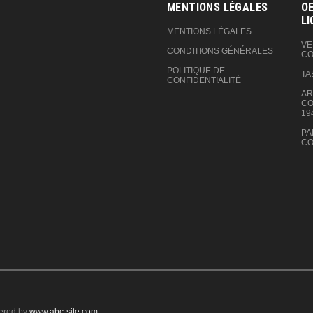
MENTIONS LÉGALES
OE
LI
MENTIONS LÉGALES
VE
CONDITIONS GÉNÉRALES
CO
POLITIQUE DE
TA
CONFIDENTIALITÉ
AR
CO
19
PA
CO
ered by
www.abc-site.com