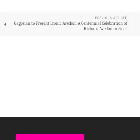
PREVIOUS ARTICLE
Gagosian to Present Iconic Avedon: A Centennial Celebration of
Richard Avedon in Paris