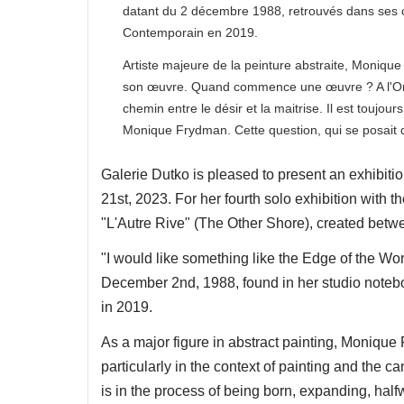
datant du 2 décembre 1988, retrouvés dans ses car
Contemporain en 2019.
Artiste majeure de la peinture abstraite, Moniqu
son œuvre. Quand commence une œuvre ? A l'Orée,
chemin entre le désir et la maitrise. Il est toujo
Monique Frydman. Cette question, qui se posait déj
Galerie Dutko is pleased to present an exhibit
21st, 2023. For her fourth solo exhibition with the
"L'Autre Rive" (The Other Shore), created bet
"I would like something like the Edge of the W
December 2nd, 1988, found in her studio noteb
in 2019.
As a major figure in abstract painting, Monique
particularly in the context of painting and the 
is in the process of being born, expanding, hal