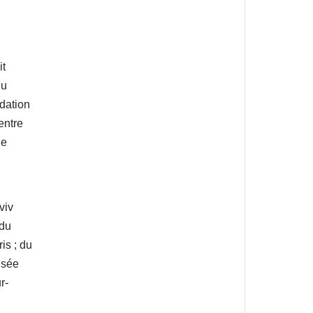
it
du
dation
entre
de
viv
 du
is ; du
usée
r-