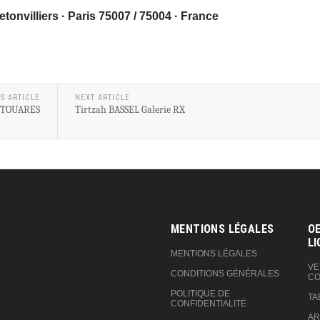
retonvilliers · Paris 75007 / 75004 · France
S ARTICLE
NEXT ARTICLE
ITTOUARES
Tirtzah BASSEL Galerie RX
MENTIONS LÉGALES
OE
LI
MENTIONS LÉGALES
VE
CONDITIONS GÉNÉRALES
CO
POLITIQUE DE
TA
CONFIDENTIALITÉ
AR