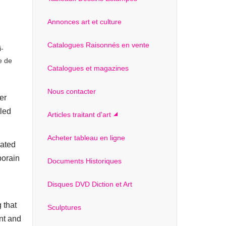
Annonces art et culture
Catalogues Raisonnés en vente
i-
e de
Catalogues et magazines
Nous contacter
er
tled
Articles traitant d'art
Acheter tableau en ligne
dated
porain
Documents Historiques
Disques DVD Diction et Art
 that
Sculptures
nt and