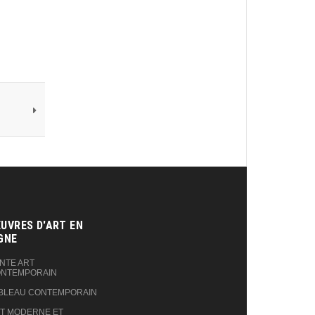
UVRES D'ART EN
GNE‎
NTE ART
NTEMPORAIN
BLEAU CONTEMPORAIN
T MODERNE ET