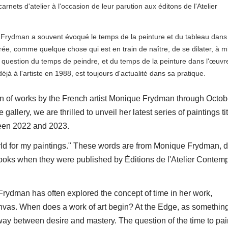
nets d'atelier à l'occasion de leur parution aux éditons de l'Atelier
e Frydman a souvent évoqué le temps de la peinture et du tableau dans
 comme quelque chose qui est en train de naître, de se dilater, à m
urs question du temps de peindre, et du temps de la peinture dans l'œuvr
à à l'artiste en 1988, est toujours d'actualité dans sa pratique.
ion of works by the French artist Monique Frydman through Octob
 gallery, we are thrilled to unveil her latest series of paintings ti
ween 2022 and 2023.
orld for my paintings." These words are from Monique Frydman, 
ooks when they were published by Éditions de l'Atelier Contem
 Frydman has often explored the concept of time in her work,
canvas. When does a work of art begin? At the Edge, as something
fway between desire and mastery. The question of the time to pai