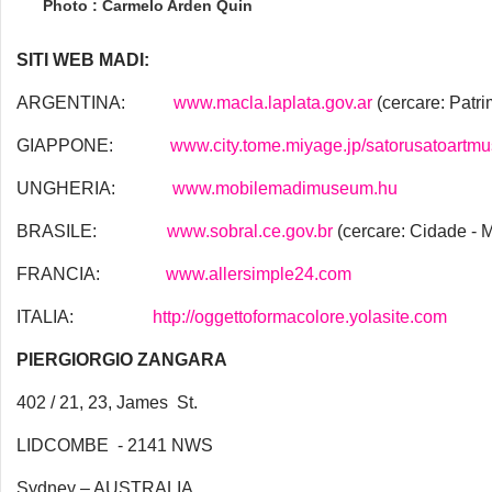
Photo : Carmelo Arden Quin
SITI WEB MADI:
ARGENTINA:
www.macla.laplata.gov.ar
(cercare: Patri
GIAPPONE:
www.city.tome.miyage.jp/satorusatoartmuse
UNGHERIA:
www.mobilemadimuseum.hu
BRASILE:
www.sobral.ce.gov.br
(cercare: Cidade -
FRANCIA:
www.allersimple24.com
ITALIA:
http://oggettoformacolore.yolasite.com
PIERGIORGIO ZANGARA
402 / 21, 23, James St.
LIDCOMBE - 2141 NWS
Sydney – AUSTRALIA