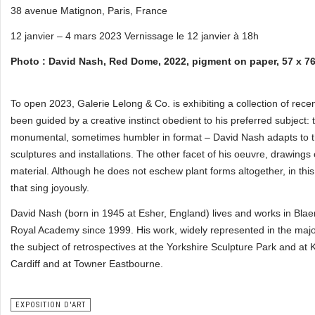
38 avenue Matignon, Paris, France
12 janvier – 4 mars 2023 Vernissage le 12 janvier à 18h
Photo : David Nash, Red Dome, 2022, pigment on paper, 57 x 76
To open 2023, Galerie Lelong & Co. is exhibiting a collection of rece
been guided by a creative instinct obedient to his preferred subject:
monumental, sometimes humbler in format – David Nash adapts to the
sculptures and installations. The other facet of his oeuvre, drawings
material. Although he does not eschew plant forms altogether, in this
that sing joyously.
David Nash (born in 1945 at Esher, England) lives and works in Bla
Royal Academy since 1999. His work, widely represented in the maj
the subject of retrospectives at the Yorkshire Sculpture Park and a
Cardiff and at Towner Eastbourne.
EXPOSITION D'ART