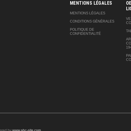
MENTIONS LÉGALES
OE
LI
MENTIONS LÉGALES
VE
CONDITIONS GÉNÉRALES
CO
POLITIQUE DE
TA
CONFIDENTIALITÉ
AR
CO
19
PA
CO
ered by
www.abc-site.com