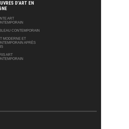
UVRES D'ART EN
GNE‎
NTE ART
NTEMPORAIN
BLEAU CONTEMPORAIN
T MODERNE ET
NTEMPORAIN APRÈS
45
RIS ART
NTEMPORAIN