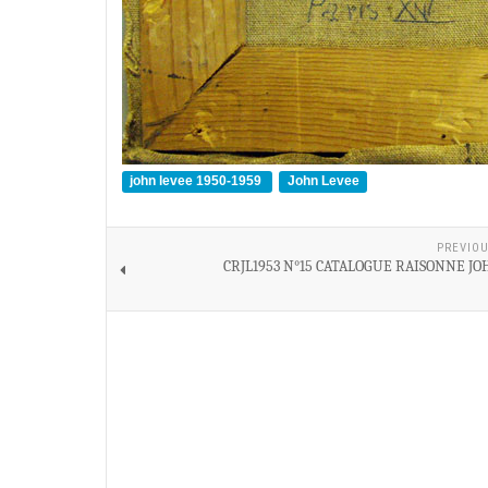
john levee 1950-1959
John Levee
PREVIOU
CRJL1953 N°15 CATALOGUE RAISONNE J