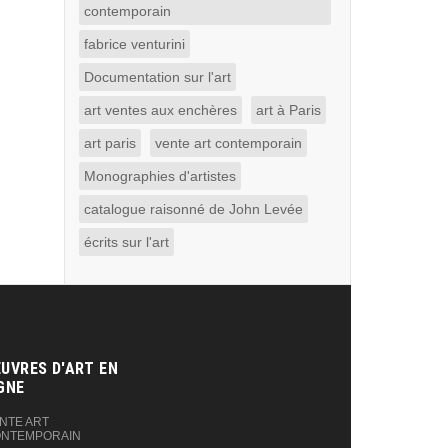
contemporain
fabrice venturini
Documentation sur l'art
art ventes aux enchères
art à Paris
art paris
vente art contemporain
Monographies d'artistes
catalogue raisonné de John Levée
écrits sur l'art
UVRES D'ART EN
GNE‎
NTE ART
NTEMPORAIN