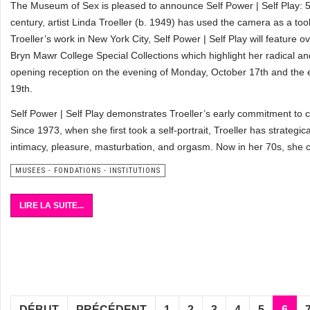
The Museum of Sex is pleased to announce Self Power | Self Play: 50 
century, artist Linda Troeller (b. 1949) has used the camera as a t
Troeller’s work in New York City, Self Power | Self Play will feature o
Bryn Mawr College Special Collections which highlight her radical an
opening reception on the evening of Monday, October 17th and the e
19th.
Self Power | Self Play demonstrates Troeller’s early commitment to c
Since 1973, when she first took a self-portrait, Troeller has strategi
intimacy, pleasure, masturbation, and orgasm. Now in her 70s, she co
MUSEES - FONDATIONS - INSTITUTIONS
LIRE LA SUITE...
DÉBUT
PRÉCÉDENT
1
2
3
4
5
6