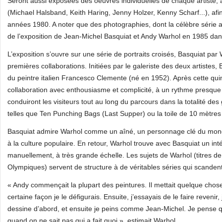
Seront aussi exposées des oeuvres individuelles de chaque artiste, 
(Michael Halsband, Keith Haring, Jenny Holzer, Kenny Scharf...), afi
années 1980. A noter que des photographies, dont la célèbre série 
de l’exposition de Jean-Michel Basquiat et Andy Warhol en 1985 dans 
L’exposition s’ouvre sur une série de portraits croisés, Basquiat par
premières collaborations. Initiées par le galeriste des deux artistes,
du peintre italien Francesco Clemente (né en 1952). Après cette quin
collaboration avec enthousiasme et complicité, à un rythme presque 
conduiront les visiteurs tout au long du parcours dans la totalité de
telles que Ten Punching Bags (Last Supper) ou la toile de 10 mètres
Basquiat admire Warhol comme un aîné, un personnage clé du monde de
à la culture populaire. En retour, Warhol trouve avec Basquiat un inté
manuellement, à très grande échelle. Les sujets de Warhol (titres d
Olympiques) servent de structure à de véritables séries qui scandent
« Andy commençait la plupart des peintures. Il mettait quelque chos
certaine façon je le défigurais. Ensuite, j’essayais de le faire revenir
dessine d’abord, et ensuite je peins comme Jean-Michel. Je pense q
quand on ne sait pas qui a fait quoi », estimait Warhol.