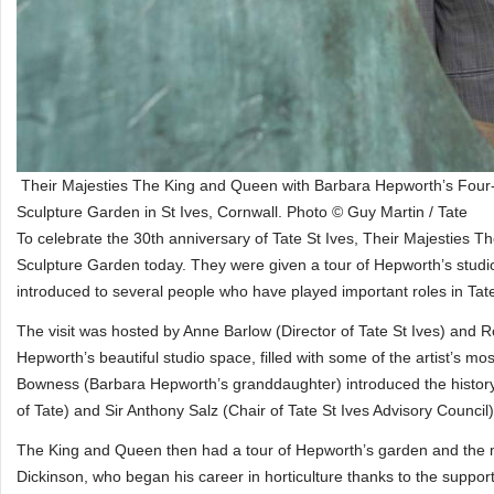
Their Majesties The King and Queen with Barbara Hepworth’s Fou
Sculpture Garden in St Ives, Cornwall. Photo © Guy Martin / Tate
To celebrate the 30th anniversary of Tate St Ives, Their Majestie
Sculpture Garden today. They were given a tour of Hepworth’s studio
introduced to several people who have played important roles in Tate
The visit was hosted by Anne Barlow (Director of Tate St Ives) and Ro
Hepworth’s beautiful studio space, filled with some of the artist’s 
Bowness (Barbara Hepworth’s granddaughter) introduced the histor
of Tate) and Sir Anthony Salz (Chair of Tate St Ives Advisory Council)
The King and Queen then had a tour of Hepworth’s garden and the 
Dickinson, who began his career in horticulture thanks to the suppor