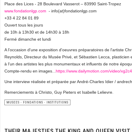
Place des Lices - 28 Boulevard Vasserot – 83990 Saint-Tropez
www.fondationlgp.com
- info(at)fondationlgp.com
+33 4 22 84 01 89
Ouvert tous les jours
de 10h à 13h30 et de 14h30 à 18h
Fermé dimanche et lundi
A l'occasion d'une exposition d'oeuvres préparatoires de l'artiste Ch
Reynolds, Directeur du Musée Privé, et Sébastien Lecca, plasticien 
à l'un des artistes les plus monumentaux et influents de notre époqu
Compte-rendu en images...
https://www.dailymotion.com/video/xg2c
Une interview réalisée et préparée par André-Charles Idier / andrech
Remerciements à Christo, Guy Pieters et Isabelle Lelievre.
MUSEES - FONDATIONS - INSTITUTIONS
THEIR MAJESTIES THE KING AND QUEEN VIS