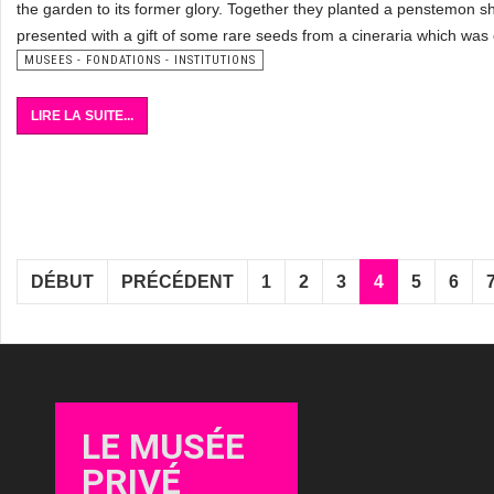
the garden to its former glory. Together they planted a penstemon shr
presented with a gift of some rare seeds from a cineraria which was 
MUSEES - FONDATIONS - INSTITUTIONS
LIRE LA SUITE...
DÉBUT
PRÉCÉDENT
1
2
3
4
5
6
LE MUSÉE
PRIVÉ